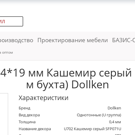
ИЛ
роизводство
Проектирование мебели
БАЗИС-
а оптом
,4*19 мм Кашемир серый 
м бухта) Dollken
Характеристики
Бренд
Dollken
Вид декора
Однотонные (U группа)
Толщина
0,4 мм
Название декора
U702 Кашемир серый SFP071U