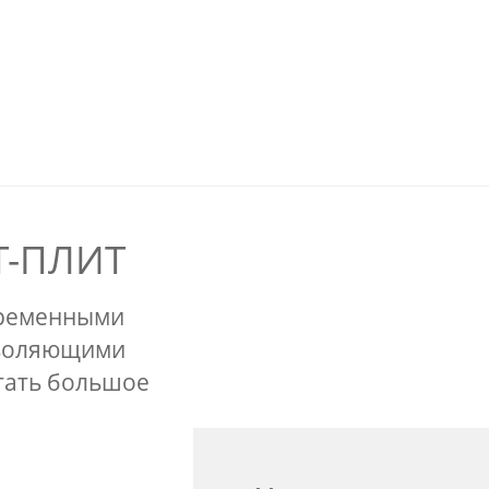
Т-ПЛИТ
временными
зволяющими
тать большое