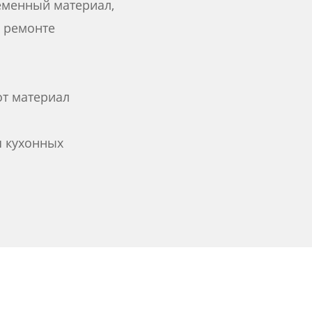
ременный материал,
 ремонте
от материал
я кухонных