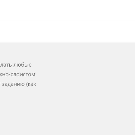
елать любые
жно-слоистом
 заданию (как