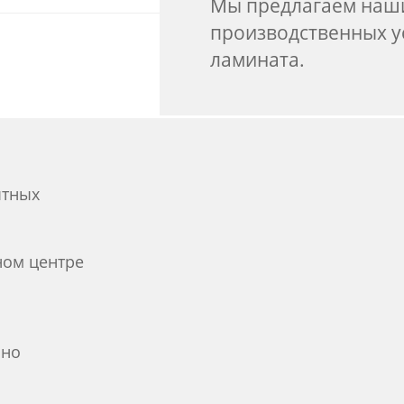
Мы предлагаем наш
производственных ус
ламината.
ытных
ном центре
ьно